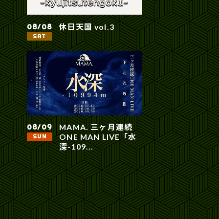
休日天国 vol.3
08/08
SAT
MAMA. 三ヶ月連続
08/09
ONE MAN LIVE「水
SUN
深-109...