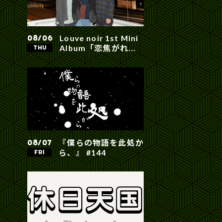
Louve noir 1st Mini
08/06
Album「恋焦がれ...
THU
『僕らの物語を此処か
08/07
ら、』 #144
FRI