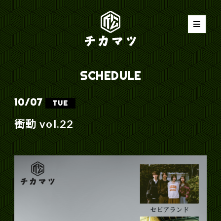
SCHEDULE
10/
07
TUE
衝動 vol.22