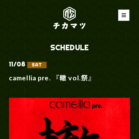
SCHEDULE
11/
08
SAT
camellia pre. 『轍 vol.祭』